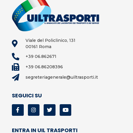
Viale del Policlinico, 131
00161 Roma
+39 06.862671
+39 06.86208396
segreteriagenerale@uiltrasporti.it
SEGUICI SU
ENTRA IN UIL TRASPORTI