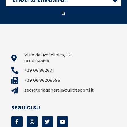
Viale del Policlinico, 131
00161 Roma
+39 06.862671
+39 06.86208396
segreteriagenerale@uiltrasporti.it
SEGUICI SU