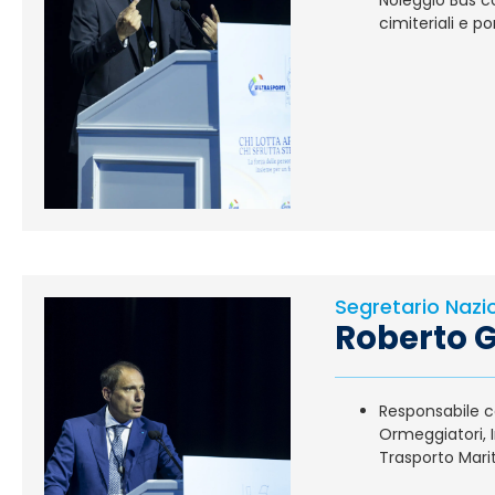
Noleggio Bus co
cimiteriali e p
Segretario Nazi
Roberto G
Responsabile co
Ormeggiatori, I
Trasporto Mari