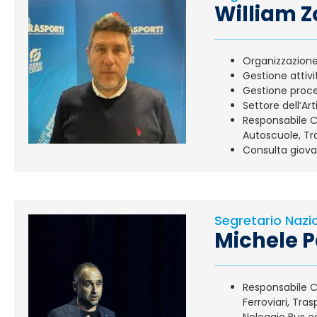
William 
Orga
Gestione attivi
Gestione proce
Settore dell’Art
Responsabile C
Autoscuole, Tr
Consulta giova
Segretario Nazi
Michele P
Responsabile Co
Ferroviari, Tra