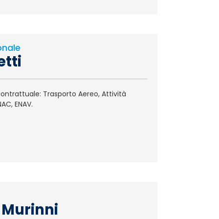
onale
etti
ntrattuale: Trasporto Aereo, Attività
NAC, ENAV.
 Murinni