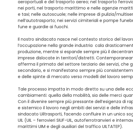
aeroportuali e del trasporto aereo; nel trasporto ferrovi
nei porti, nel trasporto marittimo e nelle agenzie marit
e taxi; nelle autoscuole; nelle imprese di pulizia/multiser
nell’autotrasporto; nei servizi cimiteriali e pompe funebr
fune e guardie ai fuochi.
Il nostro sindacato nasce nel contesto storico del lavoro
l’occupazione nella grande industria cala drasticamente
produzione, mentre si espande sempre più il decentram
imprese dislocate in territori/distretti. Contemporaneam
afferma il primato del settore terziario dei servizi, che
secondario, e si manifestano sempre più consistentemen
e delle spinte di mercato verso modelli del lavoro sempr
Tale processo impatta in modo diretto su una delle eco
cambiamenti: quella della mobilità, sia delle merci qua
Con il divenire sempre più pressante dell’esigenza di r
e sistemico il lavoro negli ambiti dei servizi e delle infras
sindacato Uiltrasporti, facendo confluire in un unico so
UIL (UIL – ferrovieri SIUF-UIL, autoferrotranvieri e interna
marittimi UIM e degli ausiliari del traffico UILTATEP).