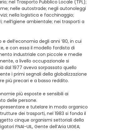
ario; nel Trasporto Pubblico Locale (TPL);
time; nelle autostrade; negli autonoleggi
vizi; nella logistica e facchinaggio;
i; nell’igiene ambientale; nei trasporti a
 e dell’economia degli anni ’80, in cui
, e con essa il modello fordista di
ento industriale con piccole e medie
ente, a livello occupazionale si
 già dal 1977 aveva sorpassato quello
te i primi segnali della globalizzazione
e più precari e a basso reddito.
nomie più esposte e sensibili ai
nto delle persone.
appresentare e tutelare in modo organico
trutture dei trasporti, nel 1983 si fonda il
ggetto cinque organismi settoriali della
vigatori FNAI-UIL, Gente dell’Aria UIGEA;