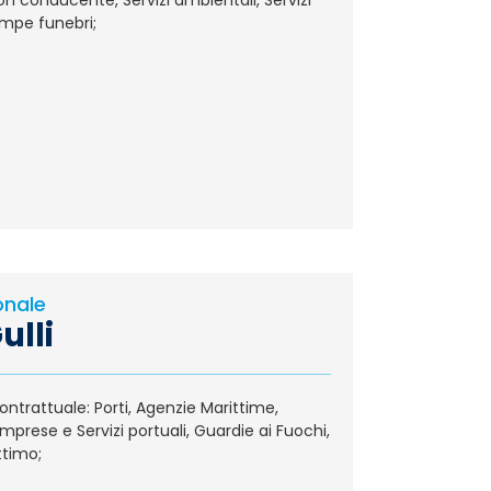
n conducente, Servizi ambientali, Servizi
ompe funebri;
onale
ulli
ntrattuale: Porti, Agenzie Marittime,
mprese e Servizi portuali, Guardie ai Fuochi,
ttimo;