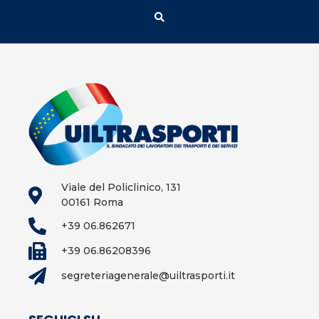
Viale del Policlinico, 131
00161 Roma
+39 06.862671
+39 06.86208396
segreteriagenerale@uiltrasporti.it