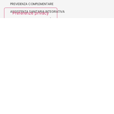
PREVIDENZA COMPLEMENTARE
ASSISTENZA SANITARIA INTEGRATIVA
FORMAZIONE E BILATERALITÀ
SALUTE E SICUREZZA
ORGANISMI NAZIONALI
IL SEGRETARIO GENERALE
LA SEGRETERIA NAZIONALE
ESECUTIVO NAZIONALE
CONSIGLIO NAZIONALE
ASSEMBLEA NAZIONALE
COLLEGIO SINDACALE
COLLEGIO DI GARANZIA
ISTITUZIONALE