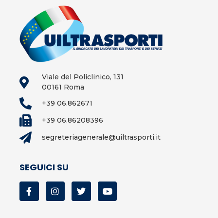
Viale del Policlinico, 131
00161 Roma
+39 06.862671
+39 06.86208396
segreteriagenerale@uiltrasporti.it
SEGUICI SU