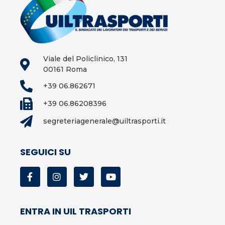
Viale del Policlinico, 131
00161 Roma
+39 06.862671
+39 06.86208396
segreteriagenerale@uiltrasporti.it
SEGUICI SU
ENTRA IN UIL TRASPORTI