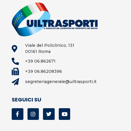
Viale del Policlinico, 131
00161 Roma
+39 06.862671
+39 06.86208396
segreteriagenerale@uiltrasporti.it
SEGUICI SU