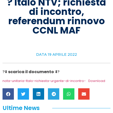
? Italo NTV; richiesta
di incontro,
referendum rinnovo
CCNL MAF
DATA
19 APRILE 2022
?⬇️
scarica il documento
⬇️?
nota-unitaria-Italo-richiesta-urgente-di-incontro-
Download
Ultime News