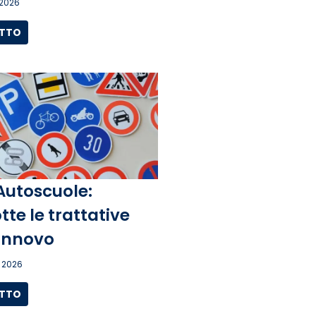
 2026
UTTO
Autoscuole:
tte le trattative
rinnovo
 2026
UTTO