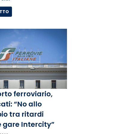
UTTO
rto ferroviario,
ati: “No allo
o tra ritardi
 gare Intercity”