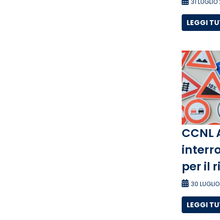
31 LUGLIO
LEGGI T
CCNL 
interro
per il 
30 LUGLIO
LEGGI T