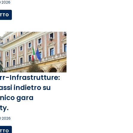
 2026
UTTO
rr-Infrastrutture:
assi indietro su
unico gara
ity.
 2026
UTTO