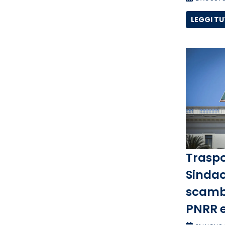
LEGGI T
Traspo
Sindac
scambi
PNRR e