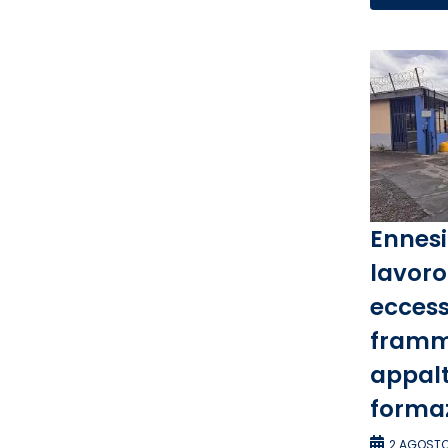
Ennesi
lavoro 
eccess
framm
appalti
forma
2 AGOSTO