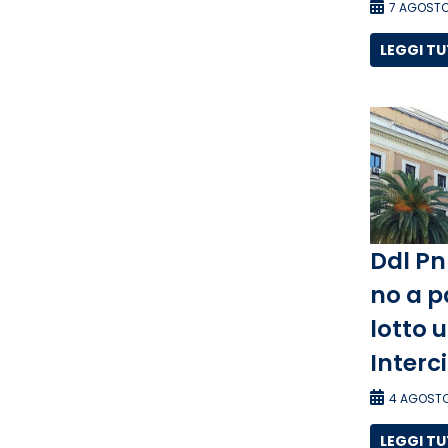
7 AGOSTO
LEGGI T
Ddl Pn
no a p
lotto 
Interc
4 AGOSTO
LEGGI T