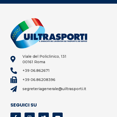
Viale del Policlinico, 131
00161 Roma
+39 06.862671
+39 06.86208396
segreteriagenerale@uiltrasporti.it
SEGUICI SU