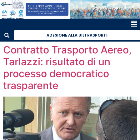
ADESIONE ALLA UILTRASPORTI
Contratto Trasporto Aereo,
Tarlazzi: risultato di un
processo democratico
trasparente