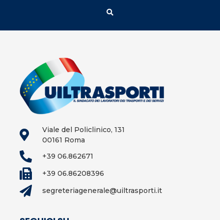
Viale del Policlinico, 131
00161 Roma
+39 06.862671
+39 06.86208396
segreteriagenerale@uiltrasporti.it