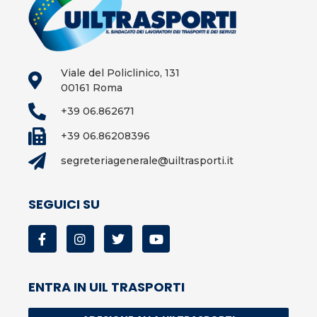
Viale del Policlinico, 131
00161 Roma
+39 06.862671
+39 06.86208396
segreteriagenerale@uiltrasporti.it
SEGUICI SU
ENTRA IN UIL TRASPORTI