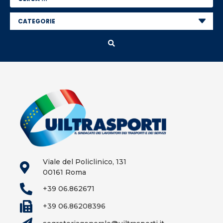
Viale del Policlinico, 131
00161 Roma
+39 06.862671
+39 06.86208396