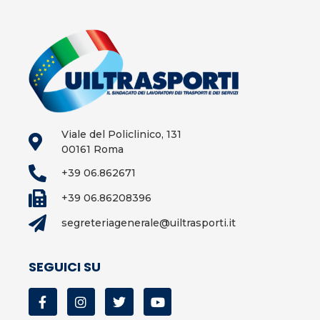
Viale del Policlinico, 131
00161 Roma
+39 06.862671
+39 06.86208396
segreteriagenerale@uiltrasporti.it
SEGUICI SU