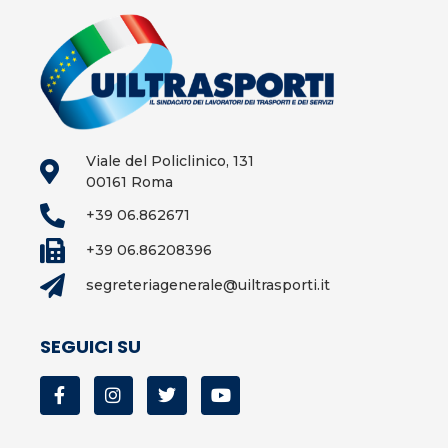
Viale del Policlinico, 131
00161 Roma
+39 06.862671
+39 06.86208396
segreteriagenerale@uiltrasporti.it
SEGUICI SU