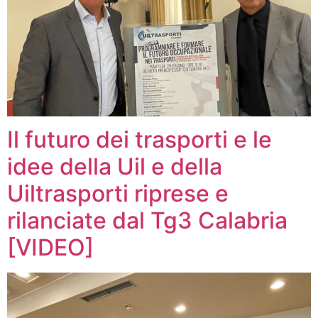
Il futuro dei trasporti e le
idee della Uil e della
Uiltrasporti riprese e
rilanciate dal Tg3 Calabria
[VIDEO]