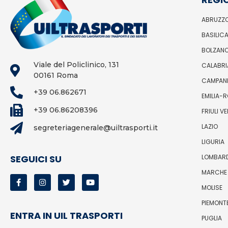
ABRUZZ
BASILIC
BOLZAN
Viale del Policlinico, 131
CALABRI
00161 Roma
CAMPAN
+39 06.862671
EMILIA-
+39 06.86208396
FRIULI V
LAZIO
segreteriagenerale@uiltrasporti.it
LIGURIA
LOMBAR
SEGUICI SU
MARCHE
MOLISE
PIEMONT
ENTRA IN UIL TRASPORTI
PUGLIA