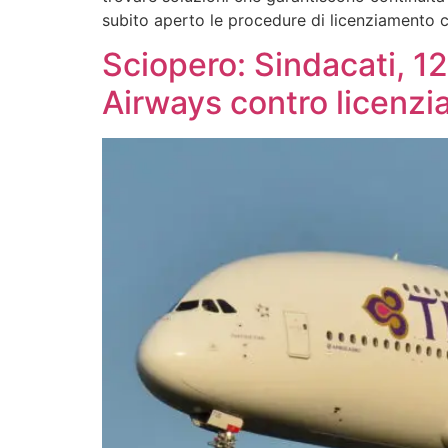
subito aperto le procedure di licenziamento col
Sciopero: Sindacati, 1
Airways contro licenzi