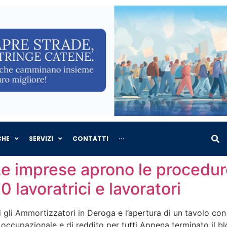
CHE
SERVIZI
CONTATTI
···
 Le imprese aprono le procedur
0 lavoratrici e lavoratori
li Ammortizzatori in Deroga e l’apertura di un tavolo con tut
 occupazionale e di reddito per tutti Appena terminato il b