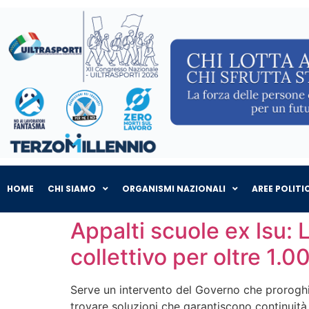
HOME
CHI SIAMO
ORGANISMI NAZIONALI
AREE POLITI
Appalti scuole ex lsu:
collettivo per oltre 1.00
Serve un intervento del Governo che proroghi g
trovare soluzioni che garantiscono continuità