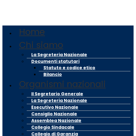
Vai
al
contenuto
Ma
Home
Me
Chi siamo
La Segreteria Nazionale
Documenti statutari
Statuto e codice etico
Bilancio
Organismi nazionali
Il Segretario Generale
La Segreteria Nazionale
Esecutivo Nazionale
Consiglio Nazionale
Assemblea Nazionale
Collegio Sindacale
Collegio di Garanzia