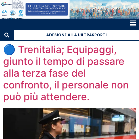
ADESIONE ALLA UILTRASPORTI
🔵 Trenitalia; Equipaggi,
giunto il tempo di passare
alla terza fase del
confronto, il personale non
può più attendere.