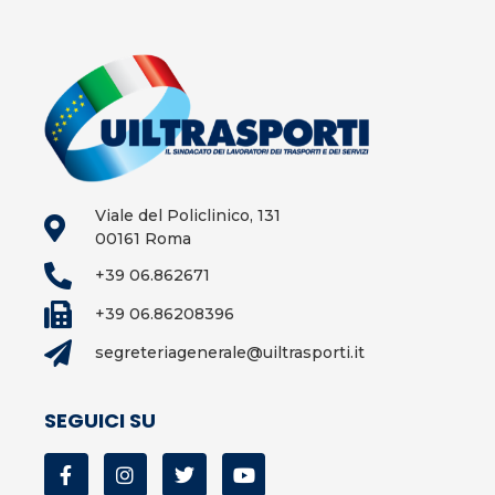
Viale del Policlinico, 131
00161 Roma
+39 06.862671
+39 06.86208396
segreteriagenerale@uiltrasporti.it
SEGUICI SU