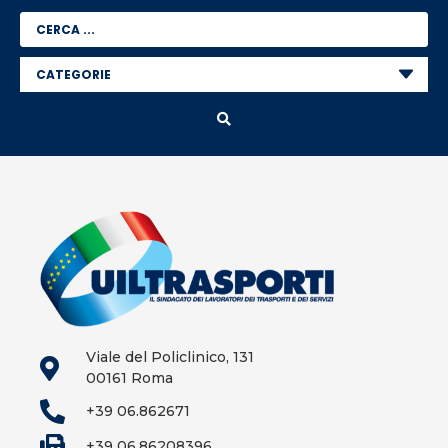
Viale del Policlinico, 131
00161 Roma
+39 06.862671
+39 06.86208396