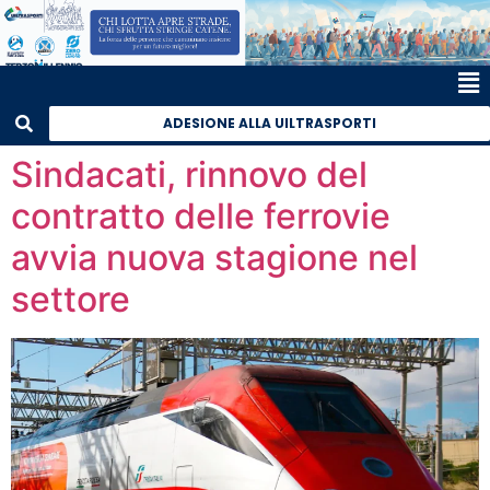
ADESIONE ALLA UILTRASPORTI
Sindacati, rinnovo del
contratto delle ferrovie
avvia nuova stagione nel
settore