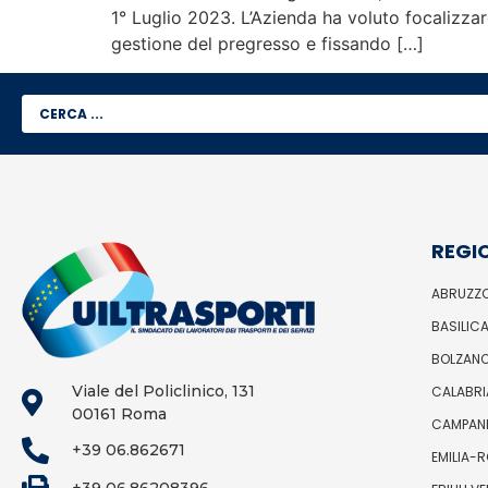
1° Luglio 2023. L’Azienda ha voluto focalizzar
gestione del pregresso e fissando […]
REGI
ABRUZZ
BASILIC
BOLZAN
Viale del Policlinico, 131
CALABRI
00161 Roma
CAMPAN
+39 06.862671
EMILIA-
+39 06.86208396