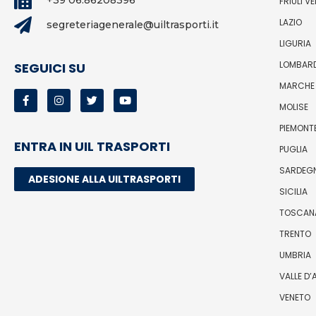
FRIULI V
LAZIO
segreteriagenerale@uiltrasporti.it
LIGURIA
LOMBAR
SEGUICI SU
MARCHE
MOLISE
PIEMONT
ENTRA IN UIL TRASPORTI
PUGLIA
SARDEG
ADESIONE ALLA UILTRASPORTI
SICILIA
TOSCAN
TRENTO
UMBRIA
VALLE D
VENETO