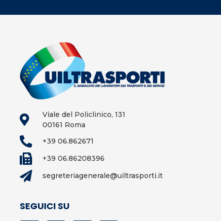
Viale del Policlinico, 131
00161 Roma
+39 06.862671
+39 06.86208396
segreteriagenerale@uiltrasporti.it
SEGUICI SU