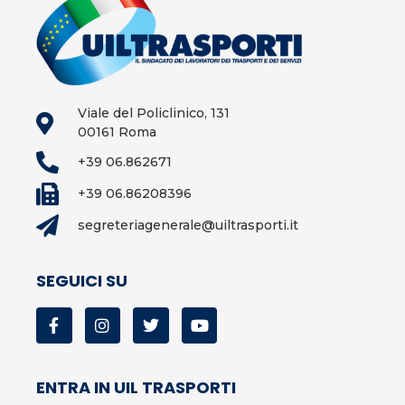
Viale del Policlinico, 131
00161 Roma
+39 06.862671
+39 06.86208396
segreteriagenerale@uiltrasporti.it
SEGUICI SU
ENTRA IN UIL TRASPORTI