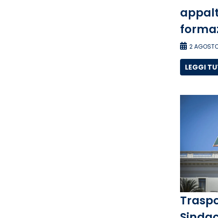
appalti
forma
2 AGOSTO
LEGGI T
Traspo
Sindac