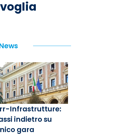
 voglia
 News
rr-Infrastrutture:
assi indietro su
unico gara