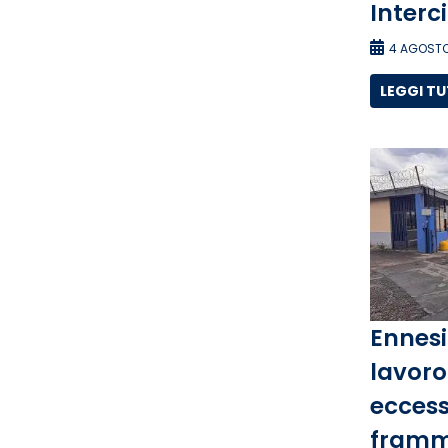
Interc
4 AGOSTO
LEGGI T
Ennesi
lavoro 
eccess
framm