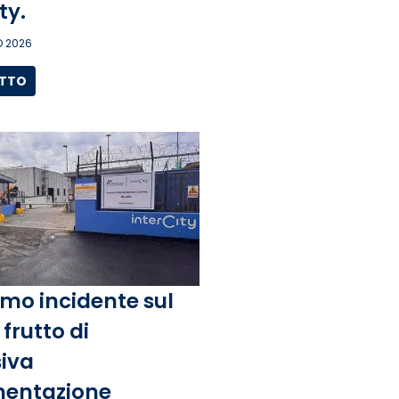
ity.
 2026
UTTO
mo incidente sul
frutto di
iva
entazione