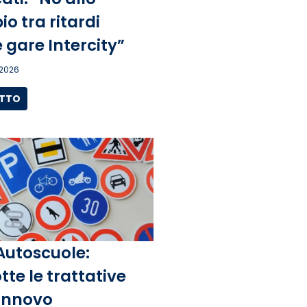
o tra ritardi
 gare Intercity”
 2026
UTTO
Autoscuole:
tte le trattative
rinnovo