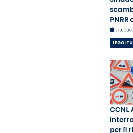
scambi
PNRR e
31 LUGLIO
LEGGI T
CCNL 
interro
per il 