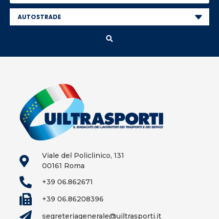
Viale del Policlinico, 131
00161 Roma
+39 06.862671
+39 06.86208396
segreteriagenerale@uiltrasporti.it