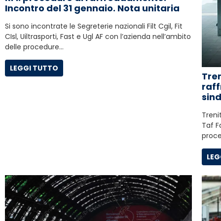
Incontro del 31 gennaio. Nota unitaria
Si sono incontrate le Segreterie nazionali Filt Cgil, Fit
CIsl, Uiltrasporti, Fast e Ugl AF con l’azienda nell’ambito
delle procedure…
LEGGI TUTTO
Tren
raf
sin
Trenit
Taf F
proce
LEG