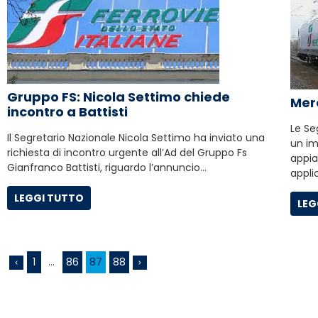
Gruppo FS: Nicola Settimo chiede
Merc
incontro a Battisti
Le Se
Il Segretario Nazionale Nicola Settimo ha inviato una
un im
richiesta di incontro urgente all’Ad del Gruppo Fs
appia
Gianfranco Battisti, riguardo l’annuncio…
applic
LEGGI TUTTO
LEG
1
…
86
87
88