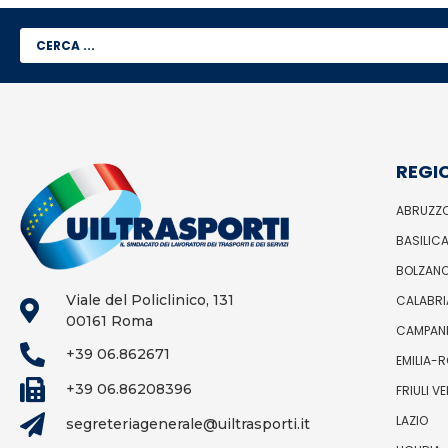
REGI
ABRUZZ
BASILIC
BOLZAN
Viale del Policlinico, 131
CALABRI
00161 Roma
CAMPAN
+39 06.862671
EMILIA-
+39 06.86208396
FRIULI V
LAZIO
segreteriagenerale@uiltrasporti.it