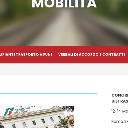
MOBILITÀ
MPIANTI TRASPORTO A FUNE
VERBALI DI ACCORDO E CONTRATTI
CONGRE
UILTRA
12-14 M
Roma SP