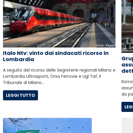
Italo Ntv: vinto dai sindacati ricorso in
Gru
Lombardia
assu
A seguito del ricorso delle Segreterie regionali Milano e
dett
Lombardia Uiltrasporti, Orsa Ferrovie e Ugl Taf, il
Roma,
Tribunale di Milano…
assun
da pa
LEGGI TUTTO
LEG