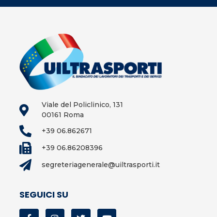
Viale del Policlinico, 131
00161 Roma
+39 06.862671
+39 06.86208396
segreteriagenerale@uiltrasporti.it
SEGUICI SU