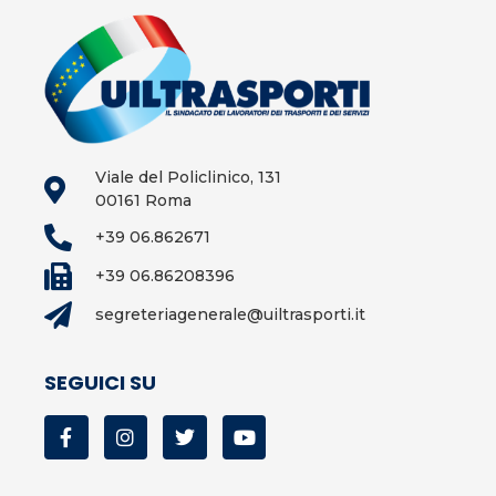
Viale del Policlinico, 131
00161 Roma
+39 06.862671
+39 06.86208396
segreteriagenerale@uiltrasporti.it
SEGUICI SU