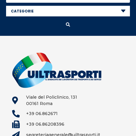
Viale del Policlinico, 131
00161 Roma
+39 06.862671
+39 06.86208396
segreteriagenerale@uiltrasporti.it