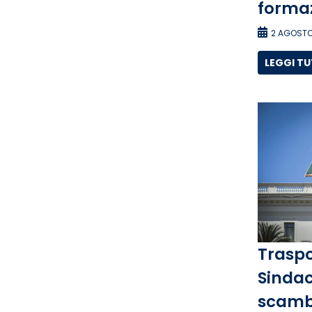
forma
2 AGOSTO
LEGGI T
Traspo
Sindac
scambi