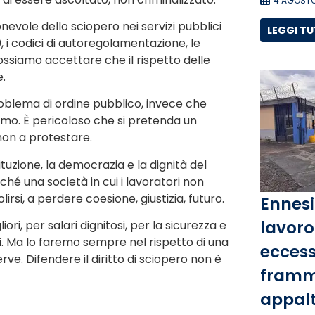
4 AGOSTO
evole dello sciopero nei servizi pubblici
LEGGI T
 i codici di autoregolamentazione, le
ssiamo accettare che il rispetto delle
e.
oblema di ordine pubblico, invece che
mo. È pericoloso che si pretenda un
non a protestare.
tituzione, la democrazia e la dignità del
ché una società in cui i lavoratori non
rsi, a perdere coesione, giustizia, futuro.
Ennesi
lavoro 
ri, per salari dignitosi, per la sicurezza e
ti. Ma lo faremo sempre nel rispetto di una
eccess
ve. Difendere il diritto di sciopero non è
framm
appalti