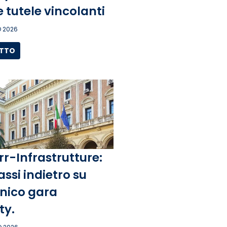
e tutele vincolanti
 2026
UTTO
rr-Infrastrutture:
assi indietro su
unico gara
ity.