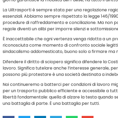
La Uiltrasporti è sempre stata per una regolazione ragion
essenziali. Abbiamo sempre rispettato la legge 146/1990,
procedure di raffreddamento e conciliazione. Ma non po
regole diventi un alibi per imporre silenzi e sottomission
È inaccettabile che ogni vertenza venga ridotta a un pr
riconosciuta come momento di confronto sociale legitti
sindacalismo addomesticato, buono solo a firmare ma 
Difendere il diritto di sciopero significa difendere la Cos
lavoro. Significa tutelare anche l’interesse generale, per
possono più protestare è una società destinata a indeboli
Noi continueremo a batterci per condizioni di lavoro miglio
per un trasporto pubblico efficiente e accessibile a tut
libertà fondamentale: quella di alzare la testa quando ser
una battaglia di parte. È una battaglia per tutti.