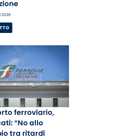
zione
 2026
UTTO
rto ferroviario,
ati: “No allo
o tra ritardi