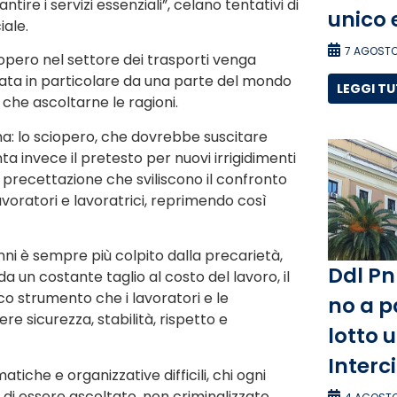
ire i servizi essenziali”, celano tentativi di
unico 
iale.
7 AGOSTO
pero nel settore dei trasporti venga
ata in particolare da una parte del mondo
LEGGI T
o che ascoltarne le ragioni.
a: lo sciopero, che dovrebbe suscitare
nta invece il pretesto per nuovi irrigidimenti
i precettazione che sviliscono il confronto
avoratori e lavoratrici, reprimendo così
anni è sempre più colpito dalla precarietà,
Ddl Pn
da un costante taglio al costo del lavoro, il
ico strumento che i lavoratori e le
no a p
re sicurezza, stabilità, rispetto e
lotto 
Interc
atiche e organizzative difficili, chi ogni
o di essere ascoltato, non criminalizzato.