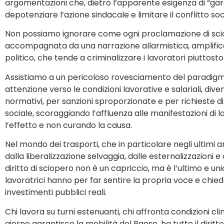
argomentazioni che, dietro l’apparente esigenza di “garant
depotenziare l’azione sindacale e limitare il conflitto soc
Non possiamo ignorare come ogni proclamazione di scio
accompagnata da una narrazione allarmistica, amplific
politico, che tende a criminalizzare i lavoratori piuttost
Assistiamo a un pericoloso rovesciamento del paradigm
attenzione verso le condizioni lavorative e salariali, dive
normativi, per sanzioni sproporzionate e per richieste d
sociale, scoraggiando l’affluenza alle manifestazioni di l
l’effetto e non curando la causa.
Nel mondo dei trasporti, che in particolare negli ultimi 
dalla liberalizzazione selvaggia, dalle esternalizzazioni e 
diritto di sciopero non è un capriccio, ma è l’ultimo e un
lavoratrici hanno per far sentire la propria voce e chiede
investimenti pubblici reali.
Chi lavora su turni estenuanti, chi affronta condizioni clim
giorno garantisce la mobilità del Paese, ha tutto il diritt