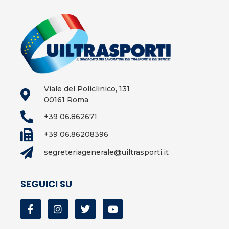
Viale del Policlinico, 131
00161 Roma
+39 06.862671
+39 06.86208396
segreteriagenerale@uiltrasporti.it
SEGUICI SU