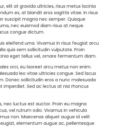
, elit at gravida ultricies, risus metus lacinia
um ex, at blandit eros sagittis vitae. In risus
orper suscipit magna nec semper. Quisque
 urna, nec euismod diam risus at neque.
lacus congue dictum.
quis eleifend urna. Vivamus in risus feugiat arcu
 quis sem sollicitudin vulputate. Proin
cinia eget tellus vel, ornare fermentum diam.
dales orci, eu laoreet arcu metus non enim.
suada leo vitae ultricies congue. Sed lacus
em. Donec sollicitudin eros a nunc malesuada
t imperdiet. Sed ac lectus at nisi rhoncus
es, nec luctus est auctor. Proin eu magna
acus, vel rutrum odio. Vivamus in vehicula
imus non. Maecenas aliquet augue id velit
x feugiat, elementum augue ac, pellentesque