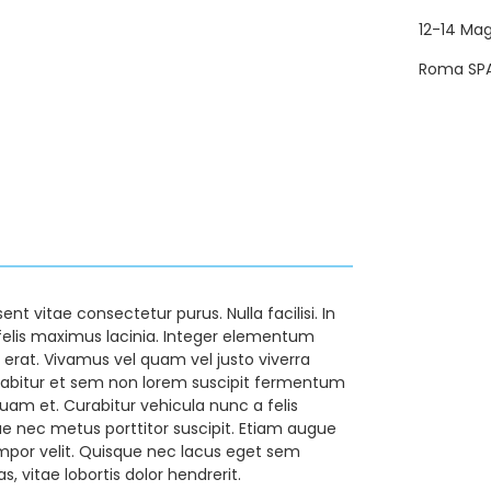
12-14 Ma
Roma SP
nt vitae consectetur purus. Nulla facilisi. In
felis maximus lacinia. Integer elementum
 erat. Vivamus vel quam vel justo viverra
 Curabitur et sem non lorem suscipit fermentum
iquam et. Curabitur vehicula nunc a felis
ue nec metus porttitor suscipit. Etiam augue
tempor velit. Quisque nec lacus eget sem
, vitae lobortis dolor hendrerit.