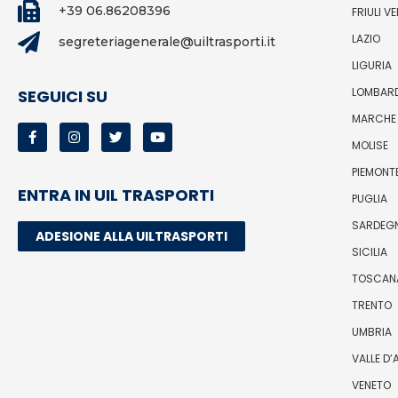
+39 06.86208396
FRIULI V
LAZIO
segreteriagenerale@uiltrasporti.it
LIGURIA
LOMBAR
SEGUICI SU
MARCHE
MOLISE
PIEMONT
ENTRA IN UIL TRASPORTI
PUGLIA
SARDEG
ADESIONE ALLA UILTRASPORTI
SICILIA
TOSCAN
TRENTO
UMBRIA
VALLE D
VENETO