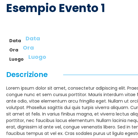
Esempio Evento 1
Data
Data
Ora
Ora
Luogo
Luogo
Descrizione
Lorem ipsum dolor sit amet, consectetur adipiscing elit. Praese
congue nunc et sem cursus porttitor. Mauris interdum vitae 
ante odio, vitae elementum arcu fringilla eget. Nullam ut orci
volutpat. Phasellus sagittis dui quis turpis viverra aliquam.
sit amet at felis. In varius finibus magna, et viverra lectus al
porttitor, nec faucibus lacus elementum. Nullam lacinia neq
erat, dignissim id ante vel, congue venenatis libero. Sed in 
faucibus tempus at vel ex. Cras sodales purus ut ligula egestas