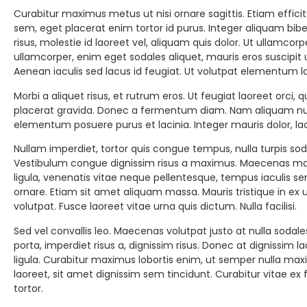
Curabitur maximus metus ut nisi ornare sagittis. Etiam efficitur
sem, eget placerat enim tortor id purus. Integer aliquam bibend
risus, molestie id laoreet vel, aliquam quis dolor. Ut ullamc
ullamcorper, enim eget sodales aliquet, mauris eros suscipit
Aenean iaculis sed lacus id feugiat. Ut volutpat elementum 
Morbi a aliquet risus, et rutrum eros. Ut feugiat laoreet orci, 
placerat gravida. Donec a fermentum diam. Nam aliquam nulla
elementum posuere purus et lacinia. Integer mauris dolor, la
Nullam imperdiet, tortor quis congue tempus, nulla turpis so
Vestibulum congue dignissim risus a maximus. Maecenas male
ligula, venenatis vitae neque pellentesque, tempus iaculis s
ornare. Etiam sit amet aliquam massa. Mauris tristique in ex u
volutpat. Fusce laoreet vitae urna quis dictum. Nulla facilisi.
Sed vel convallis leo. Maecenas volutpat justo at nulla sodal
porta, imperdiet risus a, dignissim risus. Donec at dignissim l
ligula. Curabitur maximus lobortis enim, ut semper nulla max
laoreet, sit amet dignissim sem tincidunt. Curabitur vitae e
tortor.