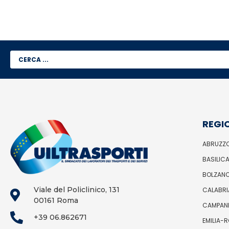
REGI
ABRUZZ
BASILIC
BOLZAN
Viale del Policlinico, 131
CALABRI
00161 Roma
CAMPAN
+39 06.862671
EMILIA-