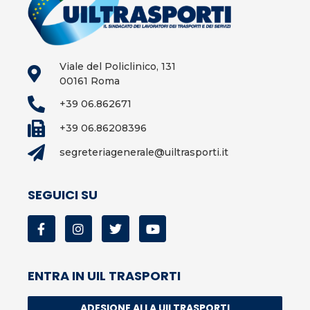
Viale del Policlinico, 131
00161 Roma
+39 06.862671
+39 06.86208396
segreteriagenerale@uiltrasporti.it
SEGUICI SU
ENTRA IN UIL TRASPORTI
ADESIONE ALLA UILTRASPORTI