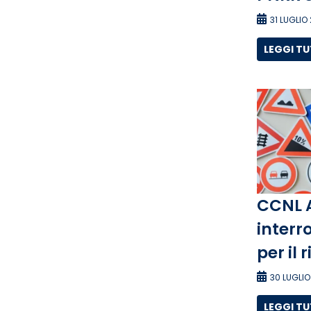
31 LUGLIO
LEGGI T
CCNL 
interro
per il 
30 LUGLIO
LEGGI T