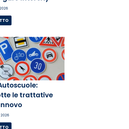
 2026
UTTO
Autoscuole:
tte le trattative
rinnovo
 2026
UTTO