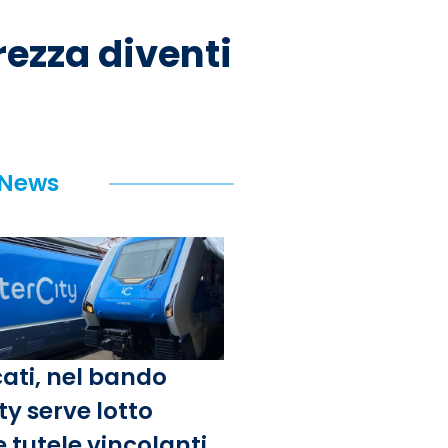
rezza diventi
 News
ati, nel bando
ty serve lotto
e tutele vincolanti