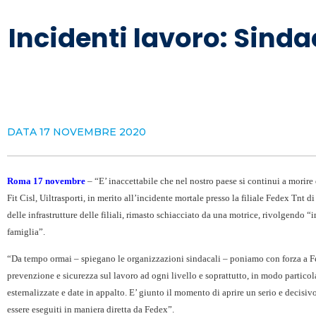
Incidenti lavoro: Sinda
DATA
17 NOVEMBRE 2020
Roma 17 novembre
– “E’ inaccettabile che nel nostro paese si continui a morire 
Fit Cisl, Uiltrasporti, in merito all’incidente mortale presso la filiale Fedex Tnt 
delle infrastrutture delle filiali, rimasto schiacciato da una motrice, rivolgendo 
famiglia”.
“Da tempo ormai – spiegano le organizzazioni sindacali – poniamo con forza a F
prevenzione e sicurezza sul lavoro ad ogni livello e soprattutto, in modo partico
esternalizzate e date in appalto. E’ giunto il momento di aprire un serio e decisiv
essere eseguiti in maniera diretta da Fedex”.