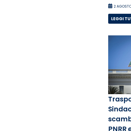
2 AGOSTO
LEGGI T
Traspo
Sindac
scambi
PNRR e