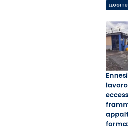
LEGGI T
Ennesi
lavoro 
eccess
framm
appalti
forma