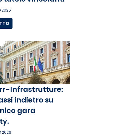
 2026
UTTO
rr-Infrastrutture:
assi indietro su
unico gara
ity.
 2026