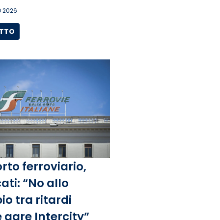
 2026
UTTO
rto ferroviario,
ati: “No allo
o tra ritardi
 gare Intercity”