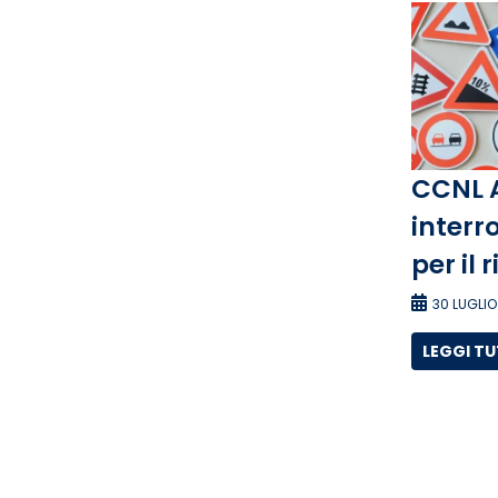
CCNL 
interro
per il 
30 LUGLIO
LEGGI T