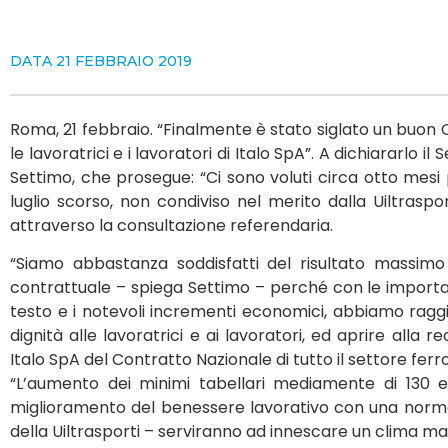
DATA
21 FEBBRAIO 2019
Roma, 21 febbraio. “Finalmente è stato siglato un buon 
le lavoratrici e i lavoratori di Italo SpA”. A dichiararlo il
Settimo, che prosegue: “Ci sono voluti circa otto mesi
luglio scorso, non condiviso nel merito dalla Uiltraspo
attraverso la consultazione referendaria.
“Siamo abbastanza soddisfatti del risultato massim
contrattuale – spiega Settimo – perché con le import
testo e i notevoli incrementi economici, abbiamo raggiu
dignità alle lavoratrici e ai lavoratori, ed aprire alla 
Italo SpA del Contratto Nazionale di tutto il settore ferr
“L’aumento dei minimi tabellari mediamente di 130 e
miglioramento del benessere lavorativo con una norma
della Uiltrasporti – serviranno ad innescare un clima m