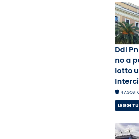
Ddl Pn
no a p
lotto 
Interc
4 AGOSTO
LEGGI T