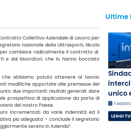
Ultime
Contratto Collettivo Aziendale di Lavoro per
 Segretario nazionale della Uiltrasporti, Nicola
 per cambiare radicalmente il contratto di
rti e dai lavoratori, che lo hanno bocciato
Sindac
o che abbiamo potuto ottenere al tavolo
interci
anti modifiche apportate alle premesse del
nto due importanti risultati generali: dare
unico 
reale prospettiva di applicazione da parte di
7 AGOSTO
oviario del nostro Paese.
uro incrementati da varie indennità ed il
LEGGI T
tiva più adeguata – conclude il segretario
aggiormente sereno in Azienda”.