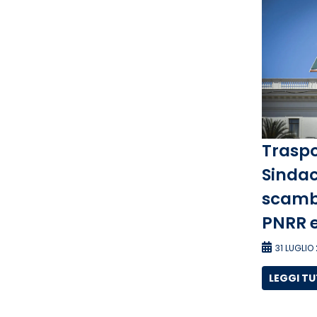
Traspo
Sindac
scambi
PNRR e
31 LUGLIO
LEGGI T