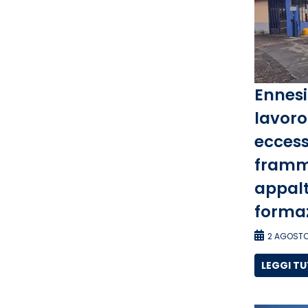
Ennesi
lavoro 
eccess
framm
appalti
forma
2 AGOSTO
LEGGI T