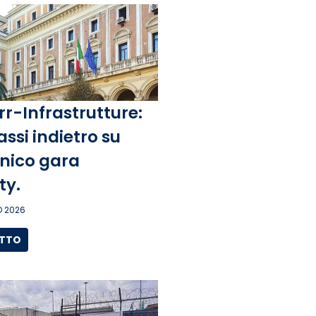
rr-Infrastrutture:
assi indietro su
unico gara
ity.
 2026
UTTO