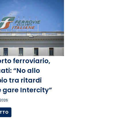
rto ferroviario,
ati: “No allo
o tra ritardi
 gare Intercity”
 2026
UTTO