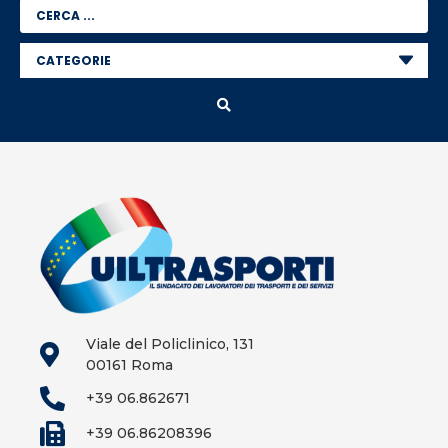
Viale del Policlinico, 131
00161 Roma
+39 06.862671
+39 06.86208396