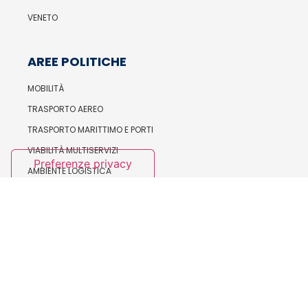
VENETO
AREE POLITICHE
MOBILITÀ
TRASPORTO AEREO
TRASPORTO MARITTIMO E PORTI
VIABILITÀ MULTISERVIZI
AMBIENTE LOGISTICA
INTERNAZIONALE E PARITÀ DI GENERE
SERVIZI
PREVIDENZA COMPLEMENTARE
ASSISTENZA SANITARIA INTEGRATIVA
FORMAZIONE E BILATERALITÀ