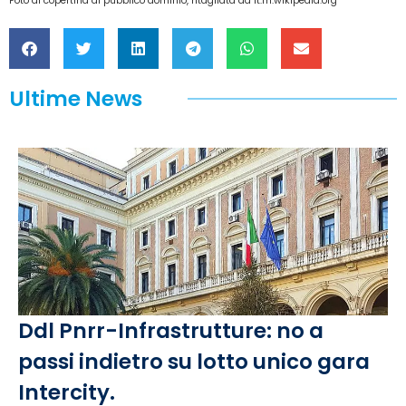
Foto di copertina di pubblico dominio, ritagliata da it.m.wikipedia.org
Ultime News
Ddl Pnrr-Infrastrutture: no a
passi indietro su lotto unico gara
Intercity.