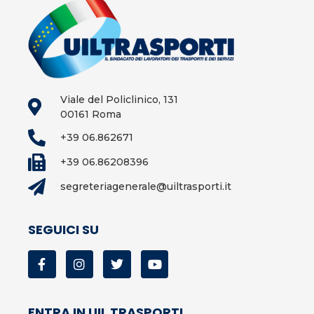
Viale del Policlinico, 131
00161 Roma
+39 06.862671
+39 06.86208396
segreteriagenerale@uiltrasporti.it
SEGUICI SU
ENTRA IN UIL TRASPORTI