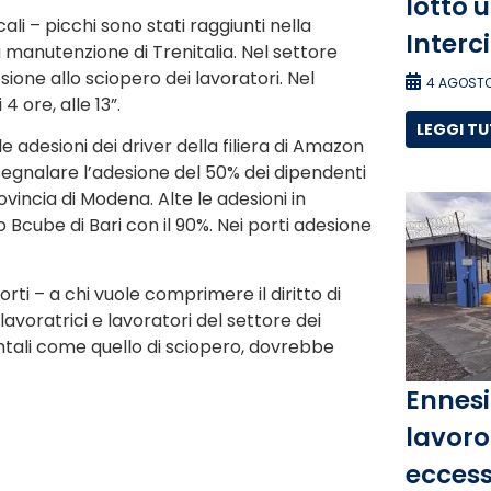
lotto 
li – picchi sono stati raggiunti nella
Interc
 manutenzione di Trenitalia. Nel settore
esione allo sciopero dei lavoratori. Nel
4 AGOSTO
 ore, alle 13”.
LEGGI T
le adesioni dei driver della filiera di Amazon
segnalare l’adesione del 50% dei dipendenti
incia di Modena. Alte le adesioni in
Bcube di Bari con il 90%. Nei porti adesione
rti – a chi vuole comprimere il diritto di
lavoratrici e lavoratori del settore dei
entali come quello di sciopero, dovrebbe
Ennesi
lavoro 
eccess