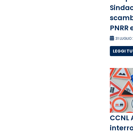
Sindac
scambi
PNRR e
31 LUGLIO
LEGGI T
CCNL 
interro