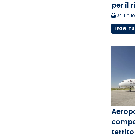
per il 
30 LUGLIO
LEGGI T
Aeropo
compet
territo