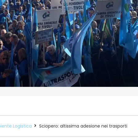
ente Logistica
Sciopero: altissima adesione nei trasporti