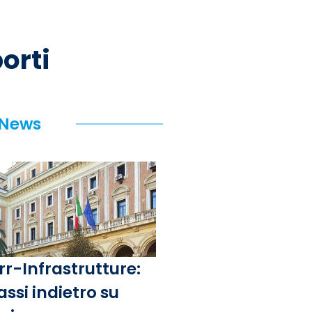
orti
 News
rr-Infrastrutture:
assi indietro su