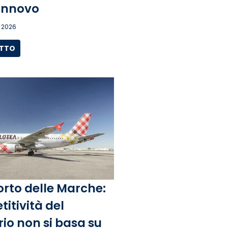
rinnovo
 2026
UTTO
rto delle Marche:
itività del
rio non si basa su