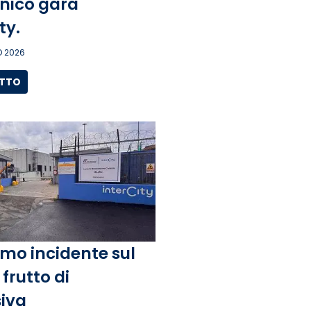
unico gara
ity.
 2026
UTTO
mo incidente sul
frutto di
iva