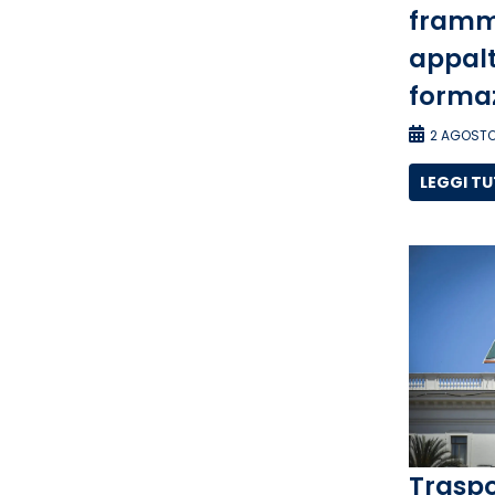
framm
appalti
forma
2 AGOSTO
LEGGI T
Traspo