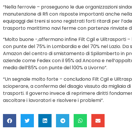
“Nella ferrovie – proseguono le due organizzazioni sindaca
manutenzione di Rfi con risposte importanti anche nella
equipaggi dei treni si sono registrati forti ritardi per l’ad
trasporto marittimo navi ferme con partenze rinviate di 4
“Molto buone -,affermano infine Filt Cgil e Uiltrasporti – 
con punte del 75% in Lombardia e del 70% nel Lazio. Da 
Amazon del centro di smistamento di Spilamberto in prov
aziende come Fedex con il 95% ad Ancona e nell’appalto 
media dell’85% con punte del 100% a Livorno”.
“Un segnale molto forte – concludono Filt Cgil e Uiltraspo
scioperare, a conferma del disagio vissuto da migliaia di 
trasporti. Il governo invece di reprimere diritti fondam
ascoltare i lavoratori e risolvere i problemi”.