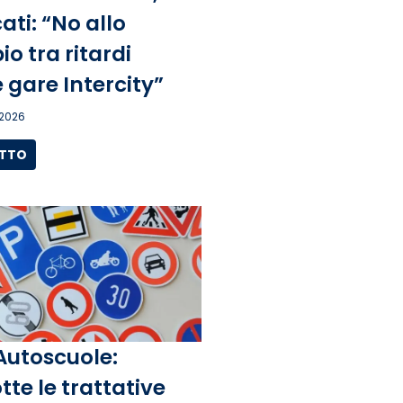
ati: “No allo
o tra ritardi
 gare Intercity”
 2026
UTTO
Autoscuole:
tte le trattative