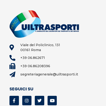
Viale del Policlinico, 131
00161 Roma
+39 06.862671
+39 06.86208396
segreteriagenerale@uiltrasporti.it
SEGUICI SU