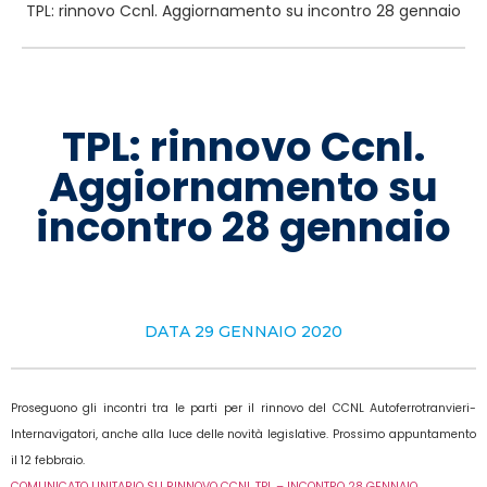
TPL: rinnovo Ccnl. Aggiornamento su incontro 28 gennaio
TPL: rinnovo Ccnl.
Aggiornamento su
incontro 28 gennaio
DATA
29 GENNAIO 2020
Proseguono gli incontri tra le parti per il rinnovo del CCNL Autoferrotranvieri-
Internavigatori, anche alla luce delle novità legislative. Prossimo appuntamento
il 12 febbraio.
COMUNICATO UNITARIO SU RINNOVO CCNL TPL – INCONTRO 28 GENNAIO