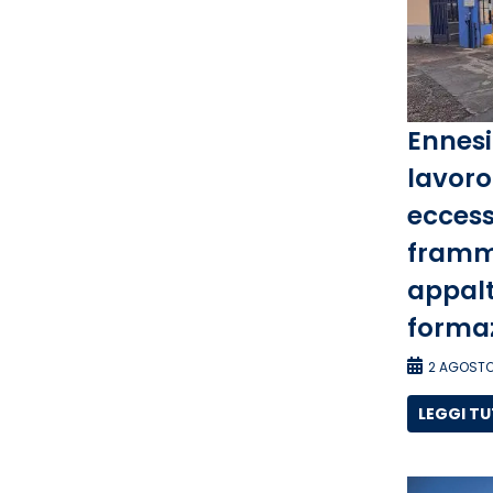
Ennesi
lavoro 
eccess
framm
appalti
forma
2 AGOSTO
LEGGI T