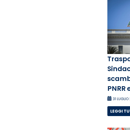
Traspo
Sindac
scambi
PNRR e
31 LUGLIO
LEGGI T