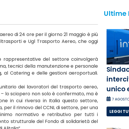
Ultime
ereo di 24 ore per il giorno 21 maggio è più
 Uiltrasporti e Ugl Trasporto Aereo, che oggi
e rappresentative del settore coinvolgerà
norama, tecnici della manutenzione e personale
Sindac
, al Catering e delle gestioni aeroportuali.
interci
nitario dei lavoratori del trasporto aereo,
unico 
ati – lo sciopero non solo è confermato, ma è
7 AGOSTO
ne in cui riversa in Italia questo settore,
, per il rinnovo del CCNL di settore, per una
LEGGI T
inimo normativo e retributivo per tutti i
mento strutturale del Fondo di solidarietà del
Alitalia”.