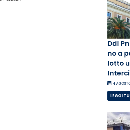
Ddl Pn
no a p
lotto 
Interc
4 AGOSTO
LEGGI T