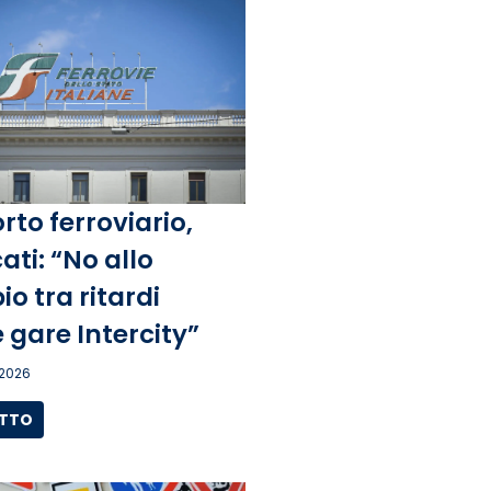
rto ferroviario,
ati: “No allo
o tra ritardi
 gare Intercity”
 2026
UTTO