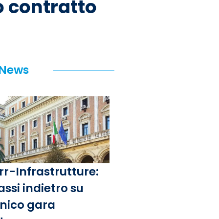
o contratto
 News
rr-Infrastrutture:
assi indietro su
unico gara