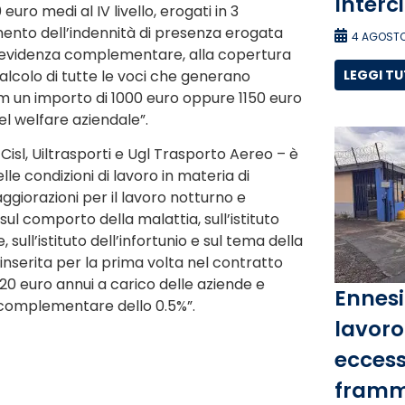
Interc
ro medi al IV livello, erogati in 3
umento dell’indennità di presenza erogata
4 AGOSTO
 previdenza complementare, alla copertura
calcolo di tutte le voci che generano
LEGGI T
um un importo di 1000 euro oppure 1150 euro
del welfare aziendale”.
t Cisl, Uiltrasporti e Ugl Trasporto Aereo – è
lle condizioni di lavoro in materia di
aggiorazioni per il lavoro notturno e
, sul comporto della malattia, sull’istituto
, sull’istituto dell’infortunio e sul tema della
 inserita per la prima volta nel contratto
120 euro annui a carico delle aziende e
Ennesi
 complementare dello 0.5%”.
lavoro 
eccess
framm