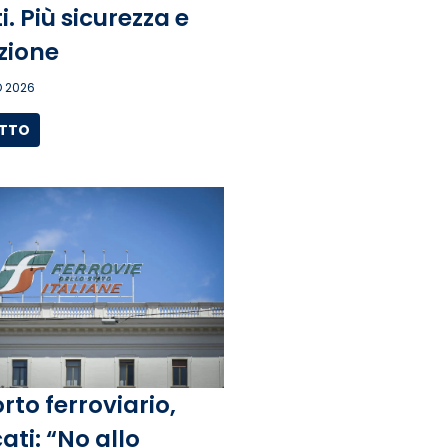
. Più sicurezza e
zione
 2026
UTTO
rto ferroviario,
ati: “No allo