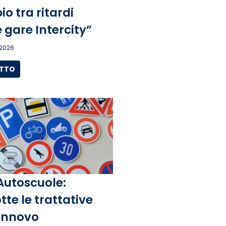
o tra ritardi
 gare Intercity”
 2026
UTTO
Autoscuole:
tte le trattative
rinnovo