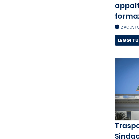
appalti
forma
2 AGOSTO
LEGGI T
Traspo
Sindac