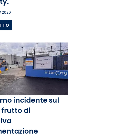
ity.
 2026
UTTO
mo incidente sul
frutto di
iva
entazione