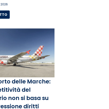
 2026
UTTO
rto delle Marche:
itività del
rio non si basa su
ssione diritti