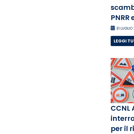
scambi
PNRR e
31 LUGLIO
LEGGI T
CCNL 
interro
per il 