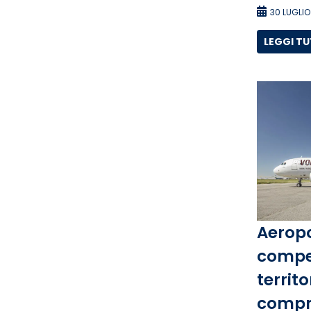
30 LUGLIO
LEGGI T
Aeropo
compet
territo
compre