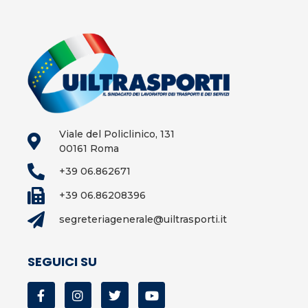
Viale del Policlinico, 131
00161 Roma
+39 06.862671
+39 06.86208396
segreteriagenerale@uiltrasporti.it
SEGUICI SU