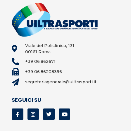
Viale del Policlinico, 131
00161 Roma
+39 06.862671
+39 06.86208396
segreteriagenerale@uiltrasporti.it
SEGUICI SU