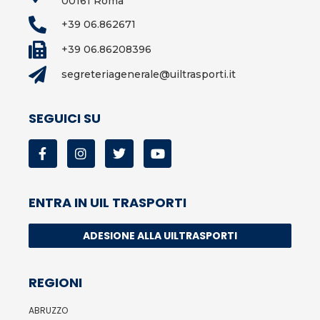
00161 Roma
+39 06.862671
+39 06.86208396
segreteriagenerale@uiltrasporti.it
SEGUICI SU
ENTRA IN UIL TRASPORTI
ADESIONE ALLA UILTRASPORTI
REGIONI
ABRUZZO