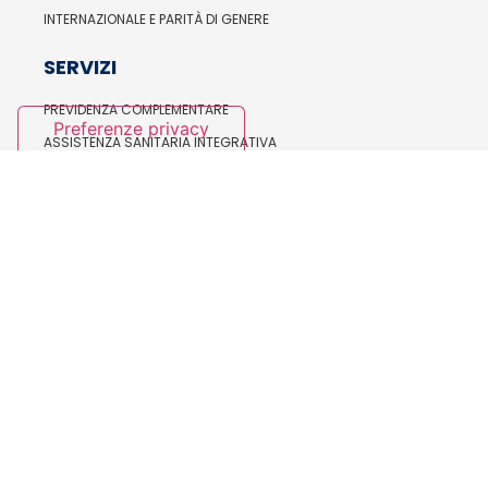
INTERNAZIONALE E PARITÀ DI GENERE
SERVIZI
PREVIDENZA COMPLEMENTARE
ASSISTENZA SANITARIA INTEGRATIVA
FORMAZIONE E BILATERALITÀ
SALUTE E SICUREZZA
ORGANISMI NAZIONALI
IL SEGRETARIO GENERALE
LA SEGRETERIA NAZIONALE
ESECUTIVO NAZIONALE
CONSIGLIO NAZIONALE
ASSEMBLEA NAZIONALE
COLLEGIO SINDACALE