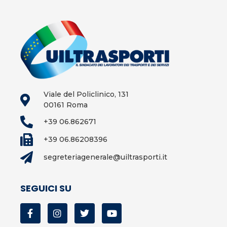
Viale del Policlinico, 131
00161 Roma
+39 06.862671
+39 06.86208396
segreteriagenerale@uiltrasporti.it
SEGUICI SU