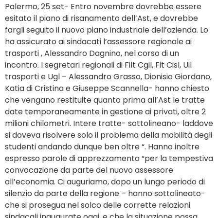
Palermo, 25 set- Entro novembre dovrebbe essere
esitato il piano di risanamento dell’Ast, e dovrebbe
fargli seguito il nuovo piano industriale dell’azienda. Lo
ha assicurato ai sindacati l’assessore regionale ai
trasporti , Alessandro Dagnino, nel corso di un
incontro. I segretari regionali di Filt Cgil, Fit Cisl, Uil
trasporti e Ugl – Alessandro Grasso, Dionisio Giordano,
Katia di Cristina e Giuseppe Scannella- hanno chiesto
che vengano restituite quanto prima all’Ast le tratte
date temporaneamente in gestione ai privati, oltre 2
milioni chilometri. Intere tratte- sottolineano- laddove
si doveva risolvere solo il problema della mobilità degli
studenti andando dunque ben oltre “. Hanno inoltre
espresso parole di apprezzamento “per la tempestiva
convocazione da parte del nuovo assessore
all’economia. Ci auguriamo, dopo un lungo periodo di
silenzio da parte della regione – hanno sottolineato-
che si prosegua nel solco delle corrette relazioni
sindacali inaugurate oggi, e che la situazione possa