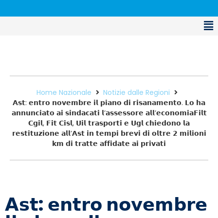
Home Nazionale
Notizie dalle Regioni
𝗔𝘀𝘁: 𝗲𝗻𝘁𝗿𝗼 𝗻𝗼𝘃𝗲𝗺𝗯𝗿𝗲 𝗶𝗹 𝗽𝗶𝗮𝗻𝗼 𝗱𝗶 𝗿𝗶𝘀𝗮𝗻𝗮𝗺𝗲𝗻𝘁𝗼. 𝗟𝗼 𝗵𝗮
𝗮𝗻𝗻𝘂𝗻𝗰𝗶𝗮𝘁𝗼 𝗮𝗶 𝘀𝗶𝗻𝗱𝗮𝗰𝗮𝘁𝗶 𝗹’𝗮𝘀𝘀𝗲𝘀𝘀𝗼𝗿𝗲 𝗮𝗹𝗹’𝗲𝗰𝗼𝗻𝗼𝗺𝗶𝗮𝗙𝗶𝗹𝘁
𝗖𝗴𝗶𝗹, 𝗙𝗶𝘁 𝗖𝗶𝘀𝗹, 𝗨𝗶𝗹 𝘁𝗿𝗮𝘀𝗽𝗼𝗿𝘁𝗶 𝗲 𝗨𝗴𝗹 𝗰𝗵𝗶𝗲𝗱𝗼𝗻𝗼 𝗹𝗮
𝗿𝗲𝘀𝘁𝗶𝘁𝘂𝘇𝗶𝗼𝗻𝗲 𝗮𝗹𝗹’𝗔𝘀𝘁 𝗶𝗻 𝘁𝗲𝗺𝗽𝗶 𝗯𝗿𝗲𝘃𝗶 𝗱𝗶 𝗼𝗹𝘁𝗿𝗲 𝟮 𝗺𝗶𝗹𝗶𝗼𝗻𝗶
𝗸𝗺 𝗱𝗶 𝘁𝗿𝗮𝘁𝘁𝗲 𝗮𝗳𝗳𝗶𝗱𝗮𝘁𝗲 𝗮𝗶 𝗽𝗿𝗶𝘃𝗮𝘁𝗶
𝗔𝘀𝘁: 𝗲𝗻𝘁𝗿𝗼 𝗻𝗼𝘃𝗲𝗺𝗯𝗿𝗲