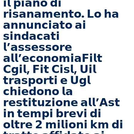
𝗶𝗹 𝗽𝗶𝗮𝗻𝗼 𝗱𝗶
𝗿𝗶𝘀𝗮𝗻𝗮𝗺𝗲𝗻𝘁𝗼. 𝗟𝗼 𝗵𝗮
𝗮𝗻𝗻𝘂𝗻𝗰𝗶𝗮𝘁𝗼 𝗮𝗶
𝘀𝗶𝗻𝗱𝗮𝗰𝗮𝘁𝗶
𝗹’𝗮𝘀𝘀𝗲𝘀𝘀𝗼𝗿𝗲
𝗮𝗹𝗹’𝗲𝗰𝗼𝗻𝗼𝗺𝗶𝗮𝗙𝗶𝗹𝘁
𝗖𝗴𝗶𝗹, 𝗙𝗶𝘁 𝗖𝗶𝘀𝗹, 𝗨𝗶𝗹
𝘁𝗿𝗮𝘀𝗽𝗼𝗿𝘁𝗶 𝗲 𝗨𝗴𝗹
𝗰𝗵𝗶𝗲𝗱𝗼𝗻𝗼 𝗹𝗮
𝗿𝗲𝘀𝘁𝗶𝘁𝘂𝘇𝗶𝗼𝗻𝗲 𝗮𝗹𝗹’𝗔𝘀𝘁
𝗶𝗻 𝘁𝗲𝗺𝗽𝗶 𝗯𝗿𝗲𝘃𝗶 𝗱𝗶
𝗼𝗹𝘁𝗿𝗲 𝟮 𝗺𝗶𝗹𝗶𝗼𝗻𝗶 𝗸𝗺 𝗱𝗶