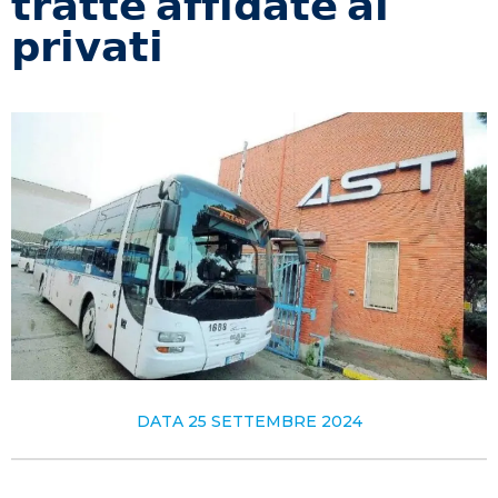
𝘁𝗿𝗮𝘁𝘁𝗲 𝗮𝗳𝗳𝗶𝗱𝗮𝘁𝗲 𝗮𝗶
𝗽𝗿𝗶𝘃𝗮𝘁𝗶
DATA
25 SETTEMBRE 2024