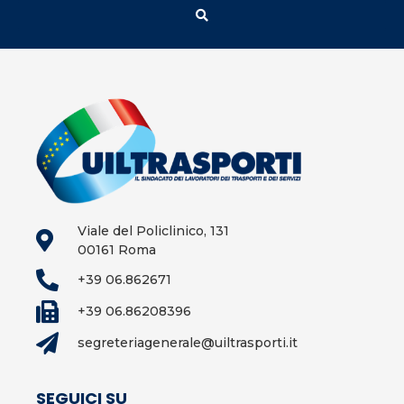
Viale del Policlinico, 131
00161 Roma
+39 06.862671
+39 06.86208396
segreteriagenerale@uiltrasporti.it
SEGUICI SU